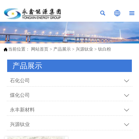




当前位置：
网站首页
>
产品展示
>
兴源钛业
>
钛白粉
产品展示
石化公司

煤化公司

永丰新材料

兴源钛业
