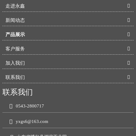
走进永鑫

新闻动态

产品展示

客户服务

加入我们

联系我们

联系我们

0543-2800717

yxgs6@163.com