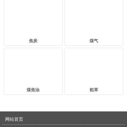
焦炭
煤气
煤焦油
粗苯
网站首页