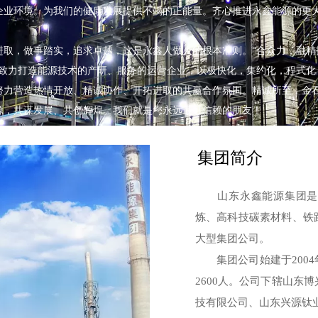
企业环境。为我们的健康发展提供不竭的正能量。齐心推进永鑫能源的更
，做事踏实，追求卓越，这是永鑫人做人的根本准则。“合众力，融精
将致力打造能源技术的产研、服务的运营企业，以极快化，集约化，程式化
努力营造热情开放、精诚协作、开拓进取的共赢合作氛围。精诚所至，金
源，共谋发展、共创辉煌。我们就是您永远最可信赖的朋友！
集团简介
山东永鑫能源集团是以
炼、高科技碳素材料、铁
大型集团公司。
集团公司始建于2004
2600人。公司下辖山东
技有限公司、山东兴源钛