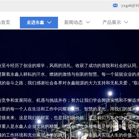

yxgs6@16
站首页
新闻动态
产品展示
走进永鑫



至今经历了创业的艰辛，风雨的洗礼。收获了成功的喜悦和社会的认同
凝聚着永鑫人耕耘的汗水、燃烧的激情与创新的智慧。每一个兢兢业业的
就的奋斗之路，我们感谢社会各界对永鑫能源的大力支持和无私关爱，“取
竞争和发展同在、机遇与挑战并存；努力让我们学会脚踏实地和不懈追
业里的每一个人在生活和工作中闪耀着人性、智慧的灵光，用我们的技术
迎接未来。这是我们的财富，也是我们的价值，更是我们为客户提供满意
尊重人是永鑫人企业文化的精髓。创建公平竞争和惟德是举的机制，是支
越的工作环境和充分展示才华的舞台，让德才兼备的人实现人生的价值，