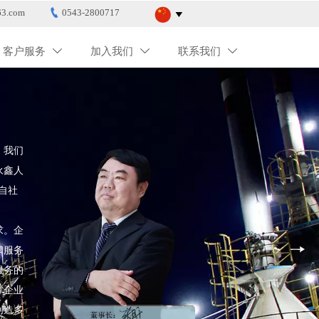

3.com
0543-2800717

客户服务
加入我们
联系我们



。我们
永鑫人
自社
求。企
和服务
服务的
撑企业
创造多